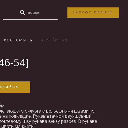
ЗАПРОС ПРАЙСА
КОСТЮМЫ
4222 [46-54]
46-54]
 ПРАЙСА
юм
легающего силуэта с рельефными швами по
ке на подкладке. Рукав втачной двухшовный
 локтевому шву рукава внизу разрез. В рукаве
чивать манжеты.