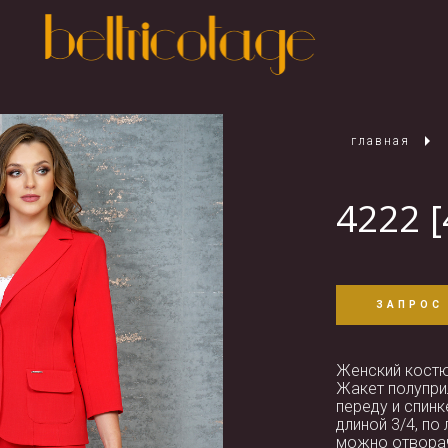
главная
4222 [
ЗАПРОС
Женский кост
Жакет полупри
переду и спин
длиной 3/4, по
можно отвора